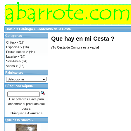
Inicio
»
Catálogo
»
Contenido de la Cesta
Categorias
Que hay en mi Cesta ?
Chiles->
(17)
Especias->
(16)
¡Tu Cesta de Compra está vacía!
Frutas secas->
(44)
Lateria->
(14)
Semillas->
(64)
Varios->
(16)
Fabricantes
Búsqueda Rápida
Use palabras clave para
encontrar el producto que
busca.
Búsqueda Avanzada
Que es lo Nuevo ?