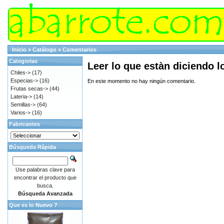
Inicio
»
Catálogo
»
Comentarios
Categorias
Leer lo que estàn diciendo 
Chiles->
(17)
Especias->
(16)
En este momento no hay ningún comentario.
Frutas secas->
(44)
Lateria->
(14)
Semillas->
(64)
Varios->
(16)
Fabricantes
Búsqueda Rápida
Use palabras clave para
encontrar el producto que
busca.
Búsqueda Avanzada
Que es lo Nuevo ?