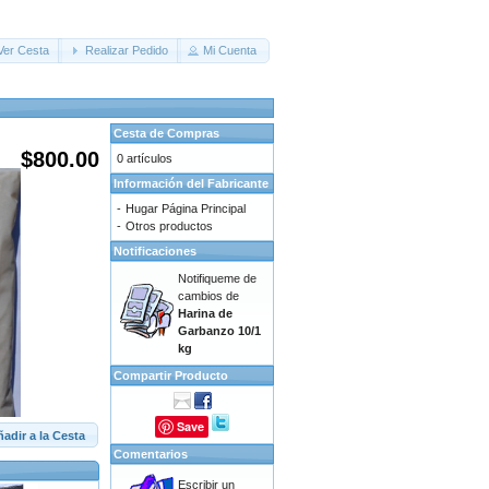
Ver Cesta
Realizar Pedido
Mi Cuenta
Cesta de Compras
$800.00
0 artículos
Información del Fabricante
-
Hugar Página Principal
-
Otros productos
Notificaciones
Notifiqueme de
cambios de
Harina de
Garbanzo 10/1
kg
Compartir Producto
Save
adir a la Cesta
Comentarios
Escribir un