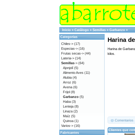
Inicio
»
Catálogo
»
Semillas
»
Garbanzo
»
Categorias
Harina d
Chiles->
(17)
Especias->
(16)
Harina de Garbanz
Frutas secas->
(44)
kilos.
Lateria->
(14)
Semillas
->
(64)
Ajonjolí
(5)
Alimento Aves
(11)
Alubia
(4)
Arroz
(6)
Avena
(6)
Frijol
(8)
Garbanzo
(5)
Haba
(3)
Lenteja
(8)
Linaza
(2)
Maíz
(5)
Comentarios
Quinoa
(1)
Varios->
(16)
Clientes que co
Fabricantes