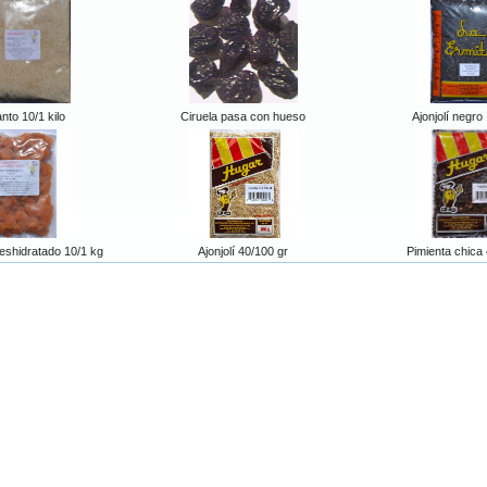
to 10/1 kilo
Ciruela pasa con hueso
Ajonjolí negro 
shidratado 10/1 kg
Ajonjolí 40/100 gr
Pimienta chica 