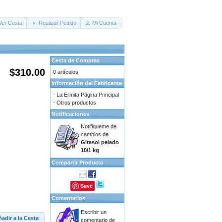
Ver Cesta
Realizar Pedido
Mi Cuenta
Cesta de Compras
$310.00
0 artículos
Información del Fabricante
-
La Ermita Página Principal
-
Otros productos
Notificaciones
Notifiqueme de
cambios de
Girasol pelado
10/1 kg
Compartir Producto
Save
Comentarios
Escribir un
adir a la Cesta
comentario de