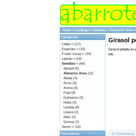
Inicio
»
Catálogo
»
Semillas
»
Alimento Aves
Categorias
Girasol p
Chiles->
(17)
Especias->
(16)
Girasol pelado en
Frutas secas->
(44)
kilo.
Lateria->
(14)
Semillas
->
(64)
Ajonjolí
(5)
Alimento Aves
(11)
Alubia
(4)
Arroz
(6)
Avena
(6)
Frijol
(8)
Garbanzo
(5)
Haba
(3)
Lenteja
(8)
Linaza
(2)
Maíz
(5)
Quinoa
(1)
Varios->
(16)
Comentarios
Fabricantes