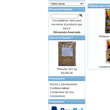
Clientes que co
Búsqueda Rápida
Use palabras clave para
encontrar el producto que
busca.
Búsqueda Avanzada
Pimienta 
Que es lo Nuevo ?
Canela en
Pistache 10/1 kg
$3,000.00
Información
Envíos y Devoluciones
Confidencialidad
Condiciones de Uso
Contáctenos
Aceptamos