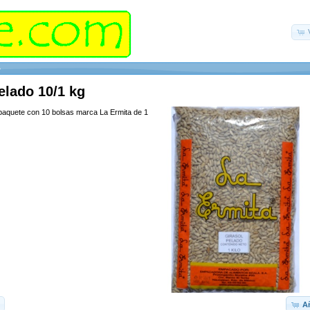
»
elado 10/1 kg
 paquete con 10 bolsas marca La Ermita de 1
Añ