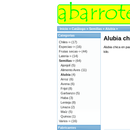
Inicio
»
Catálogo
»
Semillas
»
Alubia
»
Categorias
Alubia ch
Chiles->
(17)
Especias->
(16)
Alubia chica en pa
Frutas secas->
(44)
kilo.
Lateria->
(14)
Semillas
->
(64)
Ajonjolí
(5)
Alimento Aves
(11)
Alubia
(4)
Arroz
(6)
Avena
(6)
Frijol
(8)
Garbanzo
(5)
Haba
(3)
Lenteja
(8)
Linaza
(2)
Maíz
(5)
Quinoa
(1)
Varios->
(16)
Fabricantes