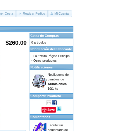
Ver Cesta
Realizar Pedido
Mi Cuenta
Cesta de Compras
$260.00
0 artículos
Información del Fabricante
-
La Ermita Página Principal
-
Otros productos
Notificaciones
Notifiqueme de
cambios de
Alubia chica
10/1 kg
Compartir Producto
Save
Comentarios
Escribir un
comentario de