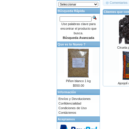
Comentarios
Búsqueda Rápida
Clientes que co
Use palabras clave para
encontrar el producto que
busca.
Búsqueda Avanzada
Que es lo Nuevo ?
Ciruela 
Piñon blanco 1 kg
Ajonjolí
$550.00
Información
Envíos y Devoluciones
Confidencialidad
Condiciones de Uso
Contáctenos
Aceptamos