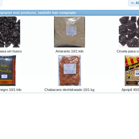
Añ
mpraron este producto, también han comprado
pasa sin hueso
Amaranto 10/1 kilo
Ciruela pasa 
 negro 10/1 kilo
Chabacano deshidratado 10/1 kg
Ajonjolí 40/