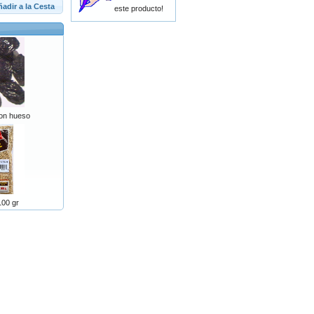
adir a la Cesta
este producto!
con hueso
100 gr