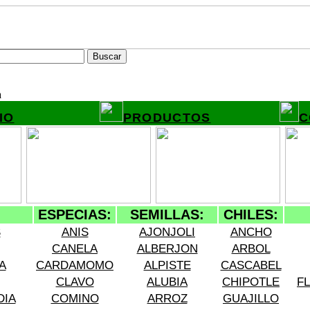
a
IO
PRODUCTOS
C
ESPECIAS:
SEMILLAS:
CHILES:
S
ANIS
AJONJOLI
ANCHO
CANELA
ALBERJON
ARBOL
A
CARDAMOMO
ALPISTE
CASCABEL
CLAVO
ALUBIA
CHIPOTLE
F
DIA
COMINO
ARROZ
GUAJILLO