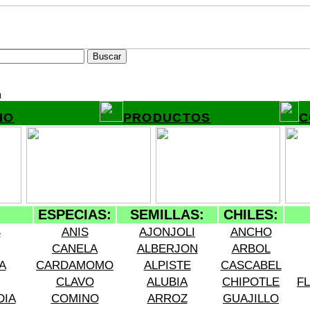
a
IO
PRODUCTOS
C
ESPECIAS:
SEMILLAS:
CHILES:
S
ANIS
AJONJOLI
ANCHO
CANELA
ALBERJON
ARBOL
A
CARDAMOMO
ALPISTE
CASCABEL
CLAVO
ALUBIA
CHIPOTLE
F
DIA
COMINO
ARROZ
GUAJILLO