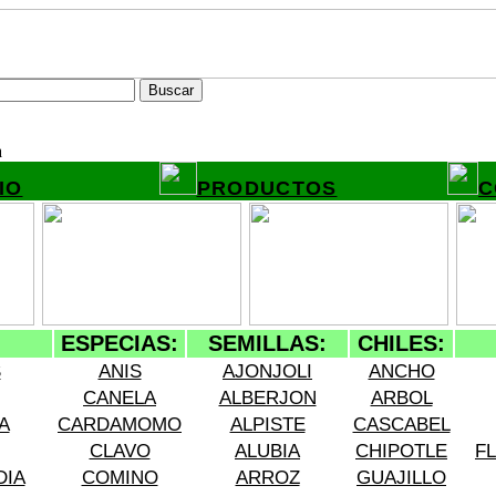
a
IO
PRODUCTOS
C
ESPECIAS:
SEMILLAS:
CHILES:
S
ANIS
AJONJOLI
ANCHO
CANELA
ALBERJON
ARBOL
A
CARDAMOMO
ALPISTE
CASCABEL
CLAVO
ALUBIA
CHIPOTLE
F
DIA
COMINO
ARROZ
GUAJILLO